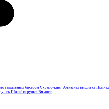
ля вышивания бисером
Скрапбукинг
Алмазная вышивка
Принад
одушек
Шитьё игрушек
Вязание