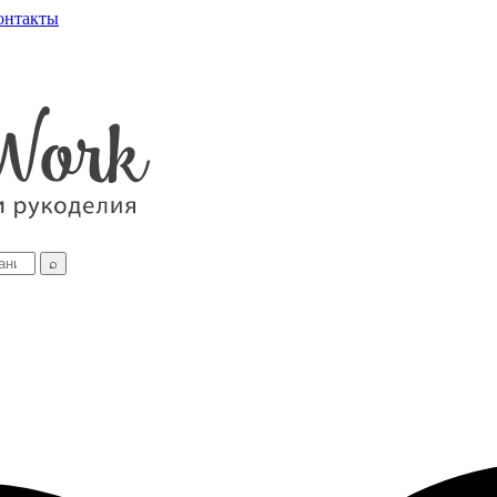
онтакты
⌕