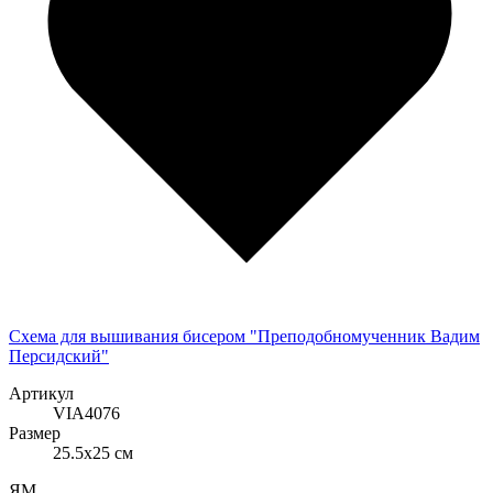
Схема для вышивания бисером "Преподобномученник Вадим
Персидский"
Артикул
VIA4076
Размер
25.5x25 см
ЯМ