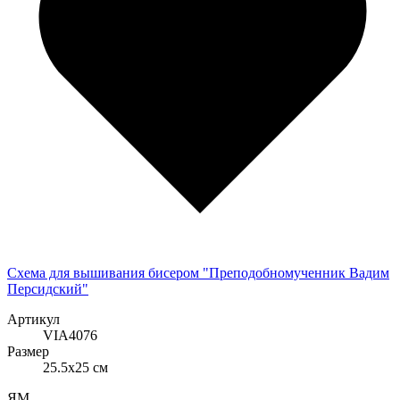
Схема для вышивания бисером "Преподобномученник Вадим
Персидский"
Артикул
VIA4076
Размер
25.5x25 см
ЯМ