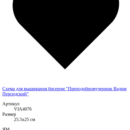
Схема для вышивания бисером "Преподобномученник Вадим
Персидский"
Артикул
VIA4076
Размер
25.5x25 см
ЯМ