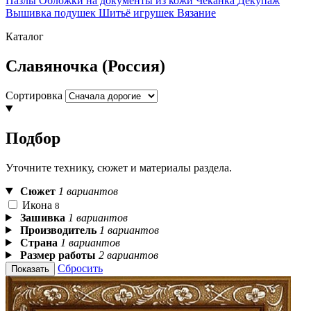
Пазлы
Обложки на документы из кожи
Чеканка
Декупаж
Вышивка подушек
Шитьё игрушек
Вязание
Каталог
Славяночка (Россия)
Сортировка
Подбор
Уточните технику, сюжет и материалы раздела.
Сюжет
1 вариантов
Икона
8
Зашивка
1 вариантов
Производитель
1 вариантов
Страна
1 вариантов
Размер работы
2 вариантов
Сбросить
Показать