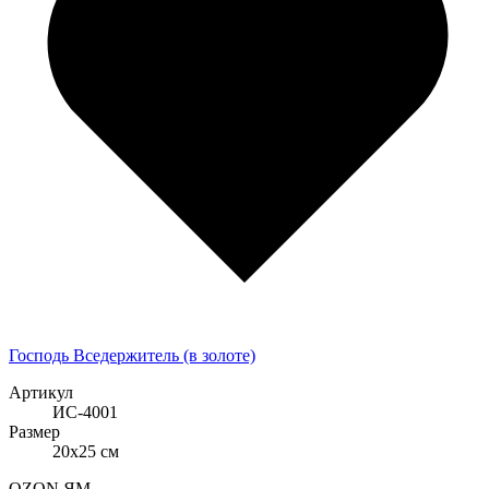
Господь Вседержитель (в золоте)
Артикул
ИС-4001
Размер
20x25 см
OZON
ЯМ