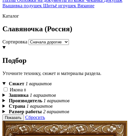
Пазлы
Обложки на документы из кожи
Чеканка
Декупаж
Вышивка подушек
Шитьё игрушек
Вязание
Каталог
Славяночка (Россия)
Сортировка
Подбор
Уточните технику, сюжет и материалы раздела.
Сюжет
1 вариантов
Икона
8
Зашивка
1 вариантов
Производитель
1 вариантов
Страна
1 вариантов
Размер работы
2 вариантов
Сбросить
Показать