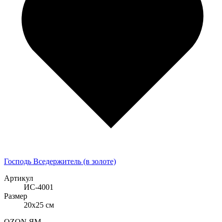
Господь Вседержитель (в золоте)
Артикул
ИС-4001
Размер
20x25 см
OZON
ЯМ