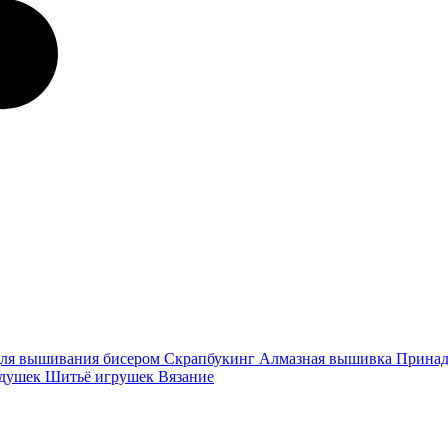
ля вышивания бисером
Скрапбукинг
Алмазная вышивка
Принад
одушек
Шитьё игрушек
Вязание