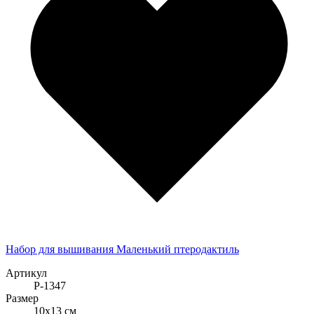
Набор для вышивания Маленький птеродактиль
Артикул
Р-1347
Размер
10x13 см