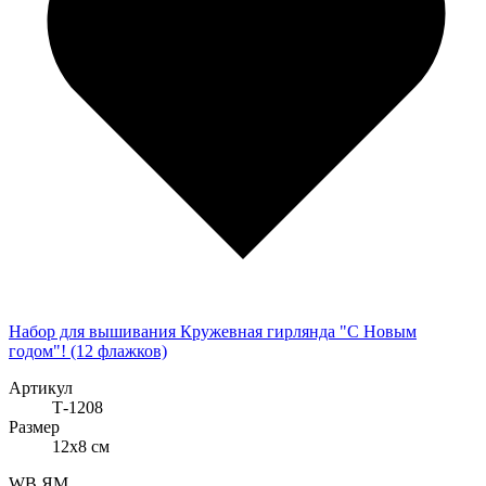
Набор для вышивания Кружевная гирлянда "С Новым
годом"! (12 флажков)
Артикул
Т-1208
Размер
12x8 см
WB
ЯМ