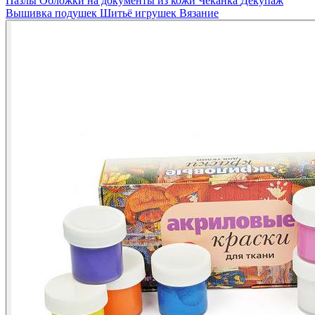
Пазлы
Обложки на документы из кожи
Чеканка
Декупаж
Вышивка подушек
Шитьё игрушек
Вязание