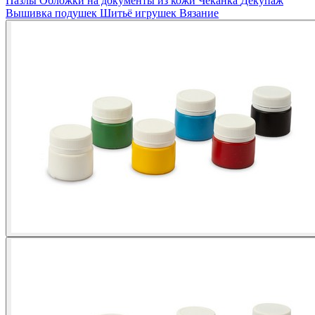
Пазлы
Обложки на документы из кожи
Чеканка
Декупаж
Вышивка подушек
Шитьё игрушек
Вязание