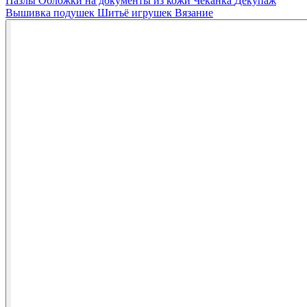
Пазлы
Обложки на документы из кожи
Чеканка
Декупаж
Вышивка подушек
Шитьё игрушек
Вязание