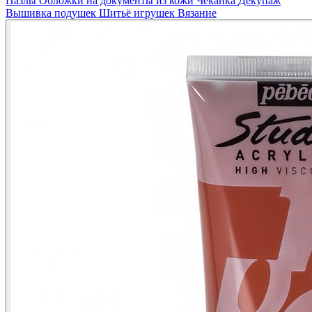
Пазлы
Обложки на документы из кожи
Чеканка
Декупаж
Вышивка подушек
Шитьё игрушек
Вязание