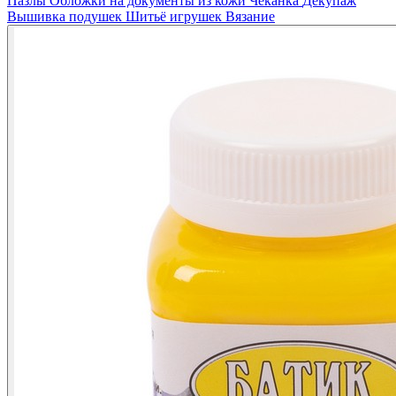
Пазлы
Обложки на документы из кожи
Чеканка
Декупаж
Вышивка подушек
Шитьё игрушек
Вязание