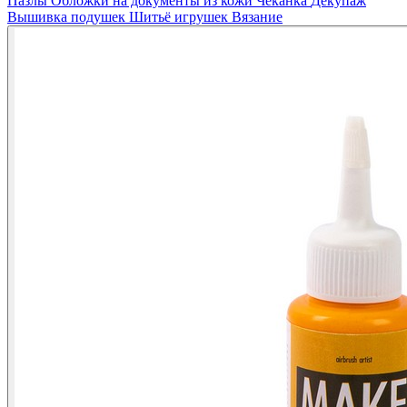
Пазлы
Обложки на документы из кожи
Чеканка
Декупаж
Вышивка подушек
Шитьё игрушек
Вязание