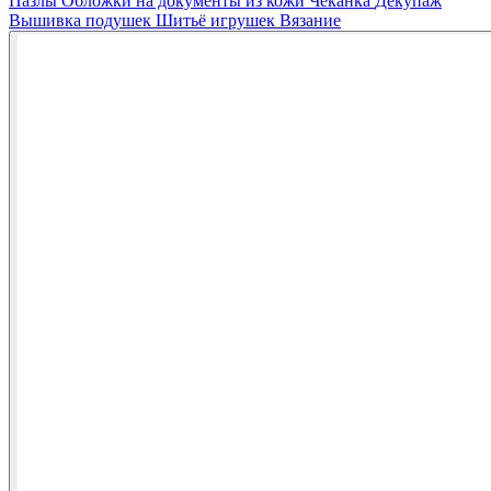
Пазлы
Обложки на документы из кожи
Чеканка
Декупаж
Вышивка подушек
Шитьё игрушек
Вязание