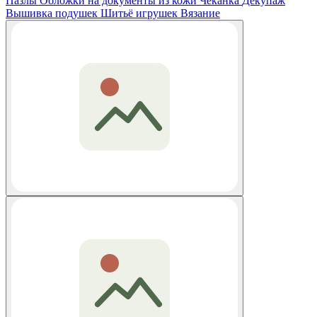
Пазлы
Обложки на документы из кожи
Чеканка
Декупаж
Вышивка подушек
Шитьё игрушек
Вязание