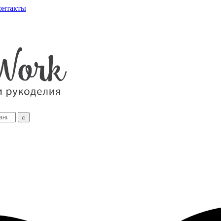
онтакты
⌕