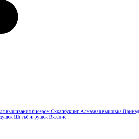
ля вышивания бисером
Скрапбукинг
Алмазная вышивка
Принад
одушек
Шитьё игрушек
Вязание