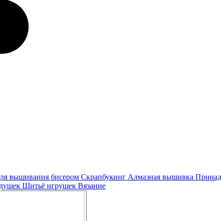
ля вышивания бисером
Скрапбукинг
Алмазная вышивка
Принад
одушек
Шитьё игрушек
Вязание