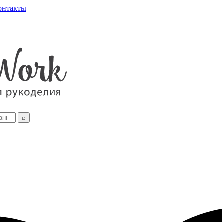
онтакты
⌕