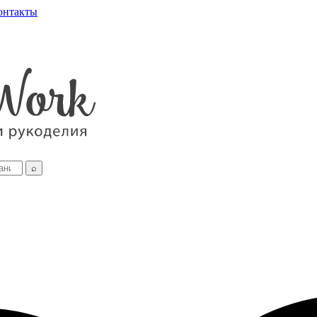
онтакты
⌕