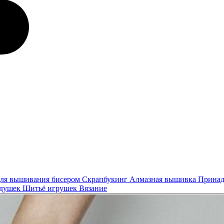
ля вышивания бисером
Скрапбукинг
Алмазная вышивка
Принад
одушек
Шитьё игрушек
Вязание