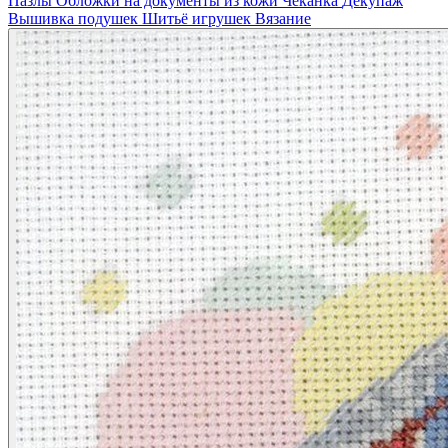
Пазлы
Обложки на документы из кожи
Чеканка
Декупаж
Вышивка подушек
Шитьё игрушек
Вязание