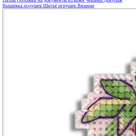
Пазлы
Обложки на документы из кожи
Чеканка
Декупаж
Вышивка подушек
Шитьё игрушек
Вязание