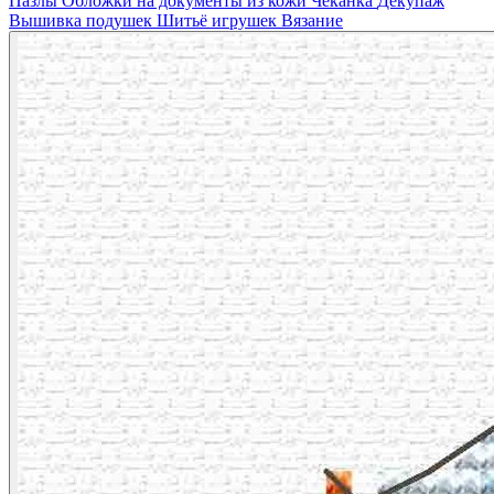
Пазлы
Обложки на документы из кожи
Чеканка
Декупаж
Вышивка подушек
Шитьё игрушек
Вязание