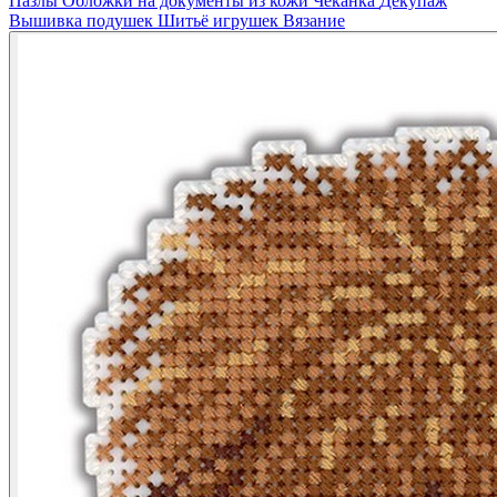
Пазлы
Обложки на документы из кожи
Чеканка
Декупаж
Вышивка подушек
Шитьё игрушек
Вязание