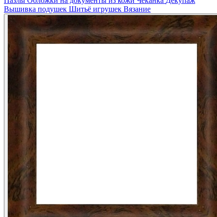
Пазлы
Обложки на документы из кожи
Чеканка
Декупаж
Вышивка подушек
Шитьё игрушек
Вязание