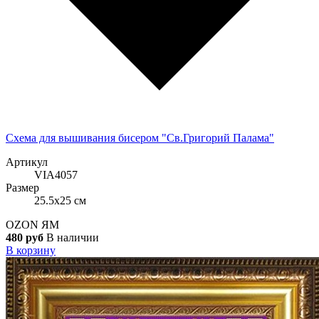
Схема для вышивания бисером "Св.Григорий Палама"
Артикул
VIA4057
Размер
25.5x25 см
OZON
ЯМ
480 руб
В наличии
В корзину