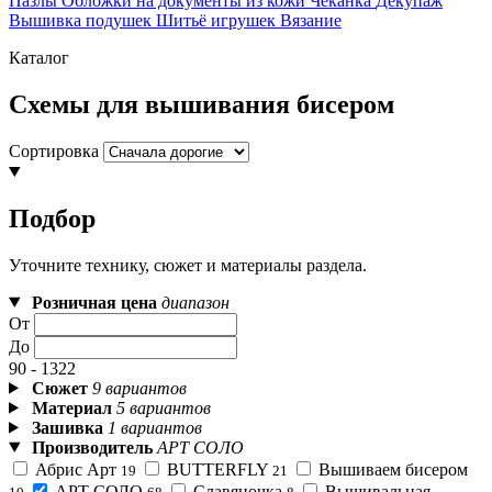
Пазлы
Обложки на документы из кожи
Чеканка
Декупаж
Вышивка подушек
Шитьё игрушек
Вязание
Каталог
Схемы для вышивания бисером
Сортировка
Подбор
Уточните технику, сюжет и материалы раздела.
Розничная цена
диапазон
От
До
90 - 1322
Сюжет
9 вариантов
Материал
5 вариантов
Зашивка
1 вариантов
Производитель
АРТ СОЛО
Абрис Арт
BUTTERFLY
Вышиваем бисером
19
21
АРТ СОЛО
Славяночка
Вышивальная