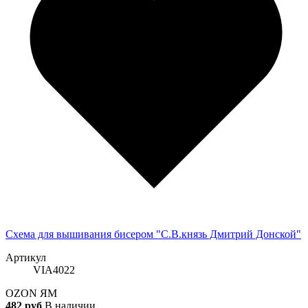
Схема для вышивания бисером "С.В.князь Дмитрий Донской"
Артикул
VIA4022
OZON
ЯМ
482 руб
В наличии