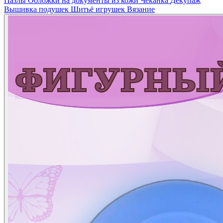
Пазлы
Обложки на документы из кожи
Чеканка
Декупаж
Вышивка подушек
Шитьё игрушек
Вязание