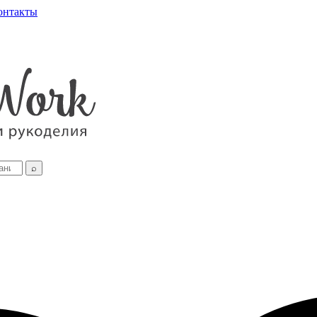
онтакты
⌕