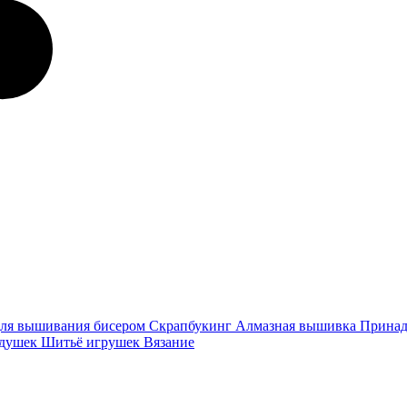
ля вышивания бисером
Скрапбукинг
Алмазная вышивка
Принад
одушек
Шитьё игрушек
Вязание