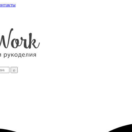
онтакты
⌕