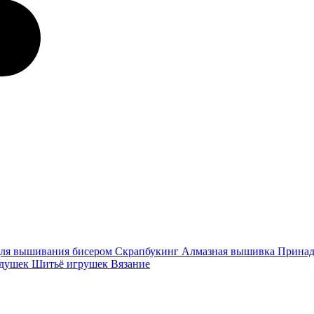
ля вышивания бисером
Скрапбукинг
Алмазная вышивка
Принад
одушек
Шитьё игрушек
Вязание