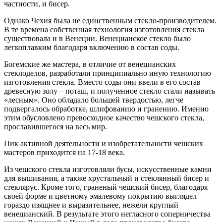
частности, и бисер.
Однако Чехия была не единственным стекло-производителем.
В те времена собственная технология изготовления стекла
существовала и в Венеции. Венецианское стекло было
легкоплавким благодаря включению в состав соды.
Богемские же мастера, в отличие от венецианских
стеклоделов, разработали принципиально иную технологию
изготовления стекла. Вместо соды они ввели в его состав
древесную золу – поташ, и полученное стекло стали называть
«лесным». Оно обладало большей твердостью, легче
подвергалось обработке, шлифованию и гранению. Именно
этим обусловлено превосходное качество чешского стекла,
прославившегося на весь мир.
Пик активной деятельности и изобретательности чешских
мастеров приходится на 17-18 века.
Из чешского стекла изготовляли бусы, искусственные камни
для вышивания, а также хрустальный и стеклянный бисер и
стеклярус. Кроме того, граненый чешский бисер, благодаря
своей форме и цветному эмалевому покрытию выглядел
гораздо изящнее и выразительнее, нежели круглый
венецианский. В результате этого негласного соперничества