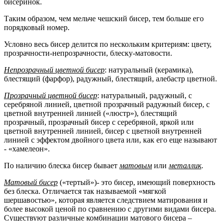
бисеринок.
Таким образом, чем мельче чешский бисер, тем больше его
порядковый номер.
Условно весь бисер делится по нескольким критериям: цвету,
прозрачности-непрозрачности, блеску-матовости.
Непрозрачный цветной бисер
: натуральный (керамика),
блестящий (фарфор), радужный, блестящий, алебастр цветной.
Прозрачный цветной бисер
: натуральный, радужный, с
серебряной линией, цветной прозрачный радужный бисер, с
цветной внутренней линией («люстр»), блестящий
прозрачный, прозрачный бисер с серебряной, яркой или
цветной внутренней линией, бисер с цветной внутренней
линией с эффектом двойного цвета или, как его еще называют
- «хамелеон».
По наличию блеска бисер бывает
матовым
или
металлик
.
Матовый бисер
(«тертый»)- это бисер, имеющий поверхность
без блеска. Отличается так называемой «мягкой
шершавостью», которая является следствием матирования и
более высокой ценой по сравнению с другими видами бисера.
Существуют различные комбинации матового бисера –