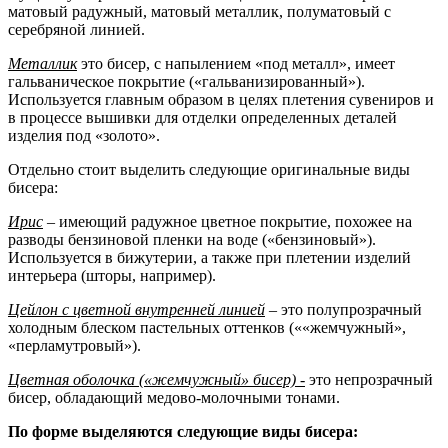
матовый радужный, матовый металлик, полуматовый с
серебряной линией.
Металлик
это бисер, с напылением «под металл», имеет
гальваническое покрытие («гальванизированный»).
Используется главным образом в целях плетения сувениров и
в процессе вышивки для отделки определенных деталей
изделия под «золото».
Отдельно стоит выделить следующие оригинальные виды
бисера:
Ирис
– имеющий радужное цветное покрытие, похожее на
разводы бензиновой пленки на воде («бензиновый»).
Используется в бижутерии, а также при плетении изделий
интерьера (шторы, например).
Цейлон с цветной внутренней линией
– это полупрозрачный
холодным блеском пастельных оттенков (««жемчужный»,
«перламутровый»).
Цветная оболочка («жемчужный» бисер) -
это непрозрачный
бисер, обладающий медово-молочными тонами.
По форме выделяются следующие виды бисера: