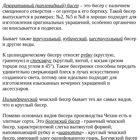
Декоративный (каплевидный) бисер
– это бисер с наличием
смещенного отверстия – от центра к его бортику. Такой бисер
выпускается в размерах: №2, №5 и №8 и хорошо подходит для
изготовления оригинальных украшений, особенно органично
он вписывается в подвески.
Бывает также
треугольный
,
кубический
,
шестиугольный
бисер
и другие виды.
К цилиндрическому бисеру относят
рубку
(круглую,
граненую) и
стеклярус
(круглый, витой, с косым срезом
торцов под углом в 45°). Такие бисеринки способны передать
удивительно сверкающий блеск в лучах искусственно
созданного света, потому они идеально подходят для
изготовления изысканных вечерних украшений и
аксессуаров.
Цилиндрический
чешский бисер бывает тех же самых видов,
что и круглый бисер.
Помимо основных видов бисера производства Чехии есть и
элитные сорта. Это
богемский бисер
- граненый чешский
бисер, характеризуемой слегка вытянутой формой,
напоминающий рубку и «
шарлотта
» - круглый чешский
бисер, имеющий одну ошлифованную грань. Богемский бисер