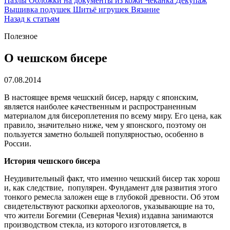
Пазлы
Обложки на документы из кожи
Чеканка
Декупаж
Вышивка подушек
Шитьё игрушек
Вязание
Назад к статьям
Полезное
О чешском бисере
07.08.2014
В настоящее время чешский бисер, наряду с японским,
является наиболее качественным и распространенным
материалом для бисероплетения по всему миру. Его цена, как
правило, значительно ниже, чем у японского, поэтому он
пользуется заметно большей популярностью, особенно в
России.
История чешского бисера
Неудивительный факт, что именно чешский бисер так хорош
и, как следствие, популярен. Фундамент для развития этого
тонкого ремесла заложен еще в глубокой древности. Об этом
свидетельствуют раскопки археологов, указывающие на то,
что жители Богемии (Северная Чехия) издавна занимаются
производством стекла, из которого изготовляется, в