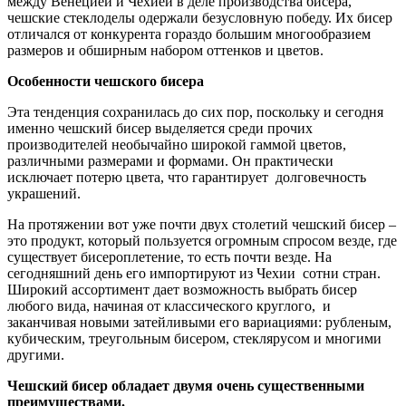
между Венецией и Чехией в деле производства бисера,
чешские стеклоделы одержали безусловную победу. Их бисер
отличался от конкурента гораздо большим многообразием
размеров и обширным набором оттенков и цветов.
Особенности чешского бисера
Эта тенденция сохранилась до сих пор, поскольку и сегодня
именно чешский бисер выделяется среди прочих
производителей необычайно широкой гаммой цветов,
различными размерами и формами. Он практически
исключает потерю цвета, что гарантирует долговечность
украшений.
На протяжении вот уже почти двух столетий чешский бисер –
это продукт, который пользуется огромным спросом везде, где
существует бисероплетение, то есть почти везде. На
сегодняшний день его импортируют из Чехии сотни стран.
Широкий ассортимент дает возможность выбрать бисер
любого вида, начиная от классического круглого, и
заканчивая новыми затейливыми его вариациями: рубленым,
кубическим, треугольным бисером, стеклярусом и многими
другими.
Чешский бисер обладает двумя очень существенными
преимуществами.