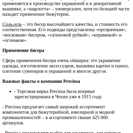
применяется в производстве украшений и в декоративной
вышивке, а «шарлотта» – универсален, хотя по большей части
находит применение бижутерии.
Соль-гель
– это бисер высочайшего качества, и стоимость его
соответственная. Его подвиды представлены «прозрачным»,
«восковым» бисером, «сатиновой рубкой», «керамикой» и
«огоньком».
Применение бисера
Сфера применения бисера очень обширна: это украшение
одежды, изготовление аксессуаров, вышивка картин и панно,
плетение сувениров и украшений и многое другое.
Важные факты о компании Preciosa
- Торговая марка Preciosa была впервые
зарегистрирована в Чехии уже в 1915 году.
- Preciosa предлагает самый широкий ассортимент
компонентов для бижутерийной, ювелирной и модной
промышленностей – в ассортименте свыше 425 000
артикулов.
- Preciosa представляет выбор для заказчиков, для которых