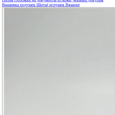
Пазлы
Обложки на документы из кожи
Чеканка
Декупаж
Вышивка подушек
Шитьё игрушек
Вязание