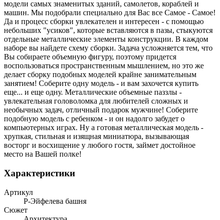
модели самых знаменитых зданий, самолетов, кораблей и
машин. Мы подобрали специально для Вас все Самое - Самое!
Да и процесс сборки увлекателен и интересен - с помощью
небольших "усиков", которые вставляются в пазы, стыкуются
отдельные металлические элементы конструкции. В каждом
наборе вы найдете схему сборки. Задача усложняется тем, что
Вы собираете объемную фигуру, поэтому придется
воспользоваться пространственным мышлением, но это же
делает сборку подобных моделей крайне занимательным
занятием! Соберите одну модель - и вам захочется купить
еще... и еще одну. Металлические объемные паззлы -
увлекательная головоломка для любителей сложных и
необычных задач, отличный подарок мужчине! Соберите
подобную модель с ребенком - и он надолго забудет о
компьютерных играх. Ну а готовая металлическая модель -
хрупкая, стильная и изящная миниатюра, вызывающая
восторг и восхищение у любого гостя, займет достойное
место на Вашей полке!
Характеристики
Артикул
P-Эйфелева башня
Сюжет
Архитектура