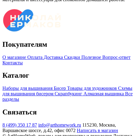
Покупателям
О магазине
Оплата
Доставка
Скидки
Полезное
Вопрос-ответ
Контакты
Каталог
Наборы для вышивания
Бисер
Товары для художников
Схемы
для вышивания бисером
Скрапбукинг
Алмазная вышивка
Все
разделы
Связаться
8 (499) 350 17 87
info@arthomework.ru
115230, Москва,
Варшавское шоссе, д.42, офис 0072
Написать в магазин
© ArtHomeWork, товары для творчества и рукоделия
Доставка