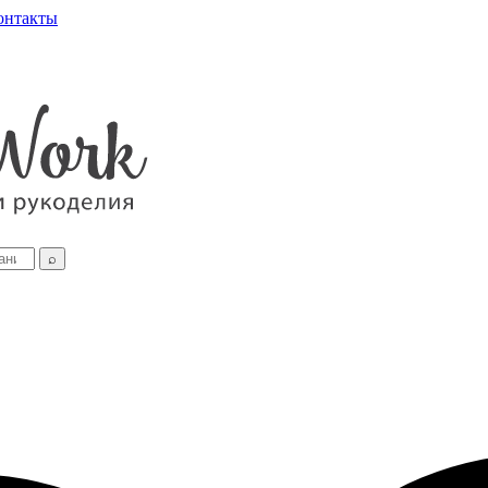
онтакты
⌕