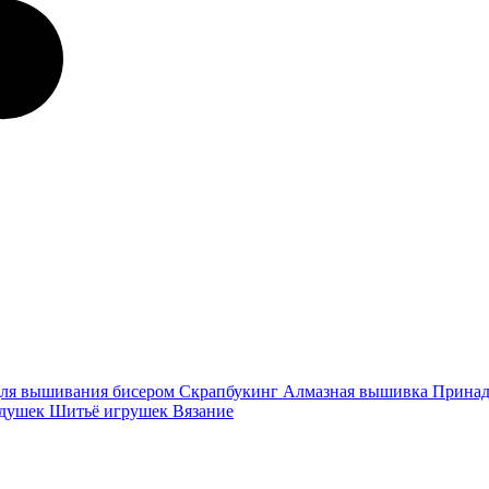
ля вышивания бисером
Скрапбукинг
Алмазная вышивка
Принад
одушек
Шитьё игрушек
Вязание