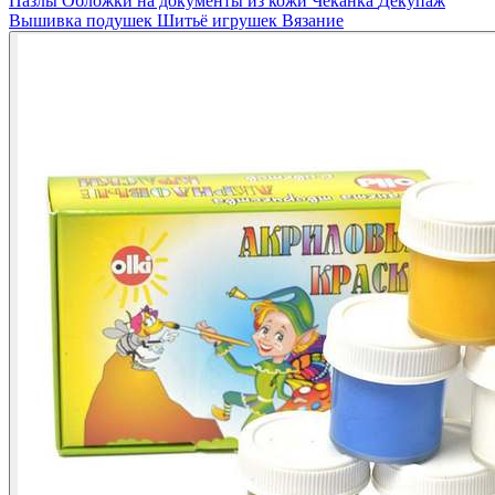
Пазлы
Обложки на документы из кожи
Чеканка
Декупаж
Вышивка подушек
Шитьё игрушек
Вязание