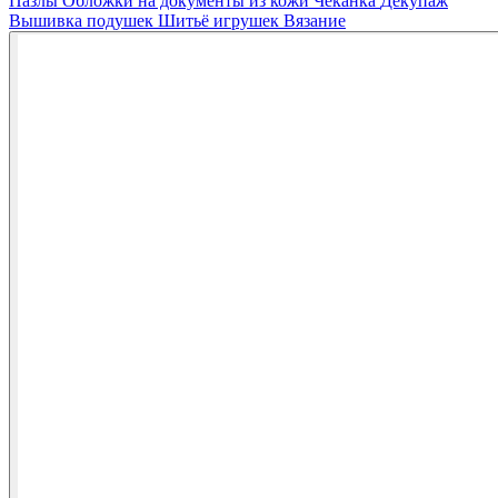
Пазлы
Обложки на документы из кожи
Чеканка
Декупаж
Вышивка подушек
Шитьё игрушек
Вязание