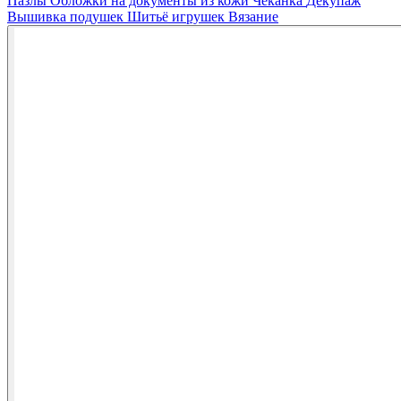
Пазлы
Обложки на документы из кожи
Чеканка
Декупаж
Вышивка подушек
Шитьё игрушек
Вязание