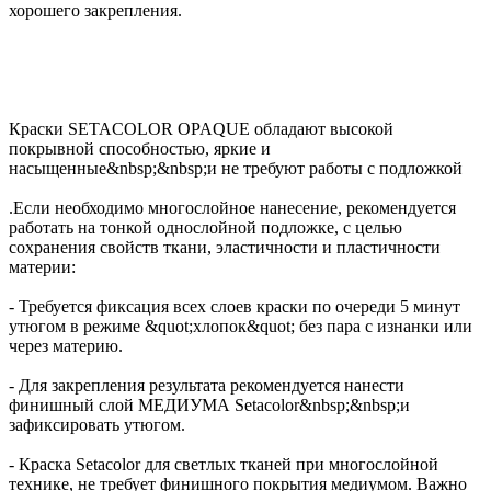
хорошего закрепления.
Краски SETACOLOR OPAQUE обладают высокой
покрывной способностью, яркие и
насыщенные&nbsp;&nbsp;и не требуют работы с подложкой
.Если необходимо многослойное нанесение, рекомендуется
работать на тонкой однослойной подложке, с целью
сохранения свойств ткани, эластичности и пластичности
материи:
- Требуется фиксация всех слоев краски по очереди 5 минут
утюгом в режиме &quot;хлопок&quot; без пара с изнанки или
через материю.
- Для закрепления результата рекомендуется нанести
финишный слой МЕДИУМА Setacolor&nbsp;&nbsp;и
зафиксировать утюгом.
- Краска Setacolor для светлых тканей при многослойной
технике, не требует финишного покрытия медиумом. Важно