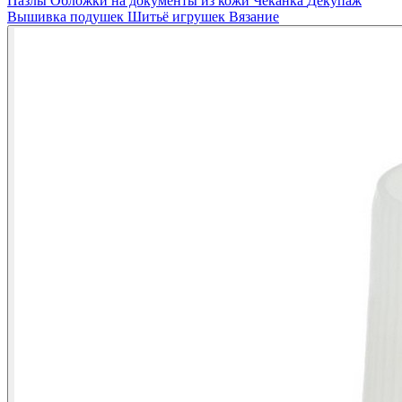
Пазлы
Обложки на документы из кожи
Чеканка
Декупаж
Вышивка подушек
Шитьё игрушек
Вязание