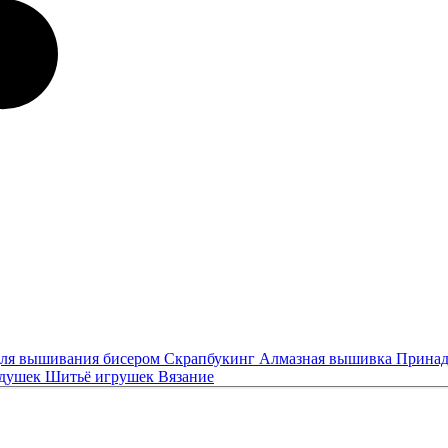
ля вышивания бисером
Скрапбукинг
Алмазная вышивка
Принад
одушек
Шитьё игрушек
Вязание