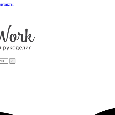
онтакты
⌕