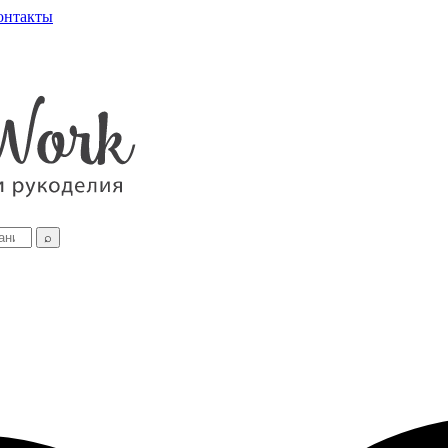
онтакты
⌕