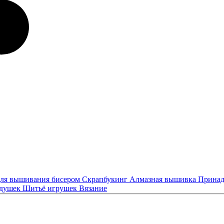
ля вышивания бисером
Скрапбукинг
Алмазная вышивка
Принад
одушек
Шитьё игрушек
Вязание