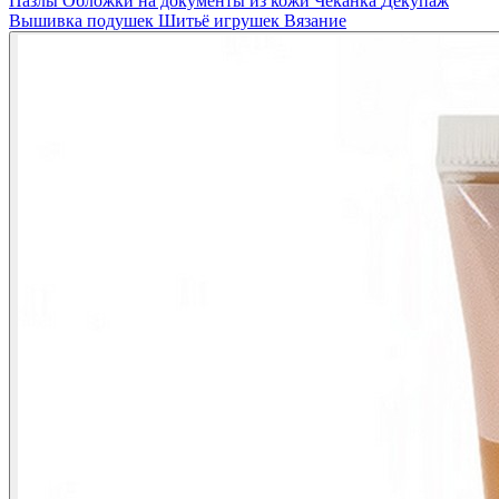
Пазлы
Обложки на документы из кожи
Чеканка
Декупаж
Вышивка подушек
Шитьё игрушек
Вязание