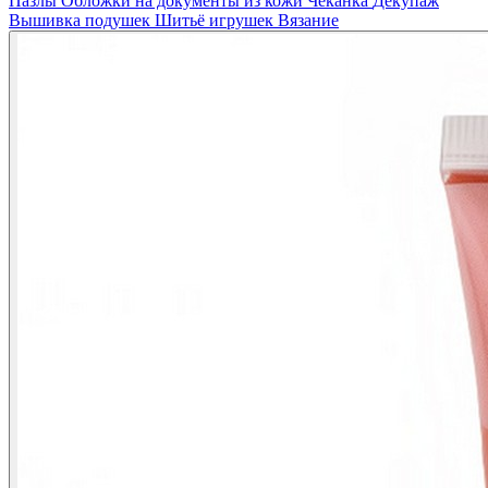
Пазлы
Обложки на документы из кожи
Чеканка
Декупаж
Вышивка подушек
Шитьё игрушек
Вязание