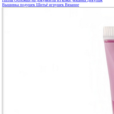
Пазлы
Обложки на документы из кожи
Чеканка
Декупаж
Вышивка подушек
Шитьё игрушек
Вязание