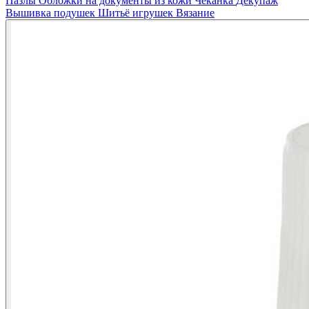
Пазлы
Обложки на документы из кожи
Чеканка
Декупаж
Вышивка подушек
Шитьё игрушек
Вязание