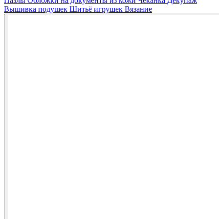
Пазлы
Обложки на документы из кожи
Чеканка
Декупаж
Вышивка подушек
Шитьё игрушек
Вязание