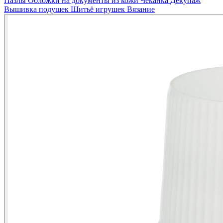
Пазлы
Обложки на документы из кожи
Чеканка
Декупаж
Вышивка подушек
Шитьё игрушек
Вязание