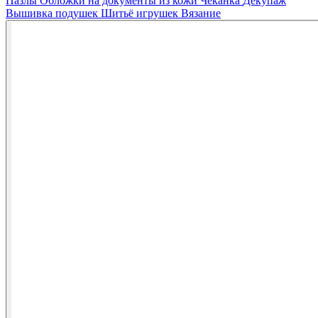
Пазлы
Обложки на документы из кожи
Чеканка
Декупаж
Вышивка подушек
Шитьё игрушек
Вязание