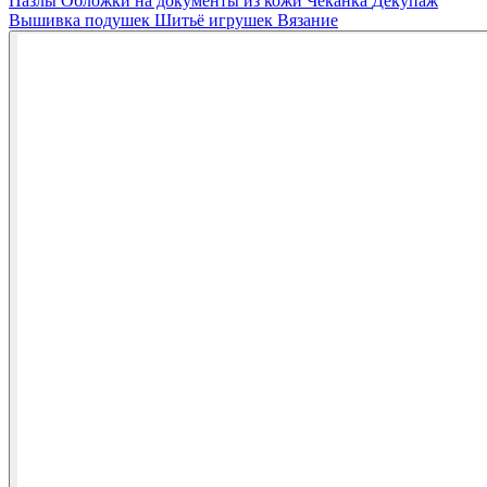
Пазлы
Обложки на документы из кожи
Чеканка
Декупаж
Вышивка подушек
Шитьё игрушек
Вязание