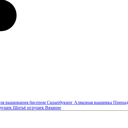
ля вышивания бисером
Скрапбукинг
Алмазная вышивка
Принад
одушек
Шитьё игрушек
Вязание