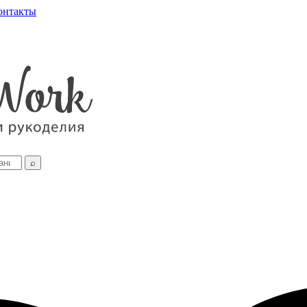
онтакты
⌕