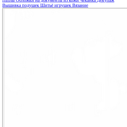
Пазлы
Обложки на документы из кожи
Чеканка
Декупаж
Вышивка подушек
Шитьё игрушек
Вязание