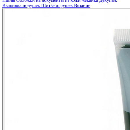
Пазлы
Обложки на документы из кожи
Чеканка
Декупаж
Вышивка подушек
Шитьё игрушек
Вязание