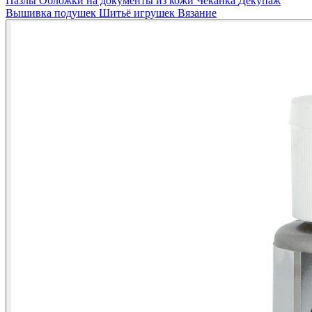
Пазлы
Обложки на документы из кожи
Чеканка
Декупаж
Вышивка подушек
Шитьё игрушек
Вязание