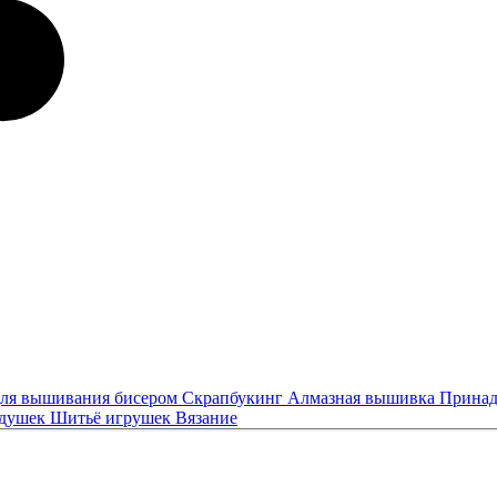
ля вышивания бисером
Скрапбукинг
Алмазная вышивка
Принад
одушек
Шитьё игрушек
Вязание