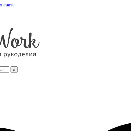
онтакты
⌕